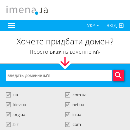
ВХІД
УКР
Хочете придбати домен?
Просто вкажіть доменне ім'я
.ua
.com.ua
.kiev.ua
.net.ua
.org.ua
.in.ua
.biz
.com